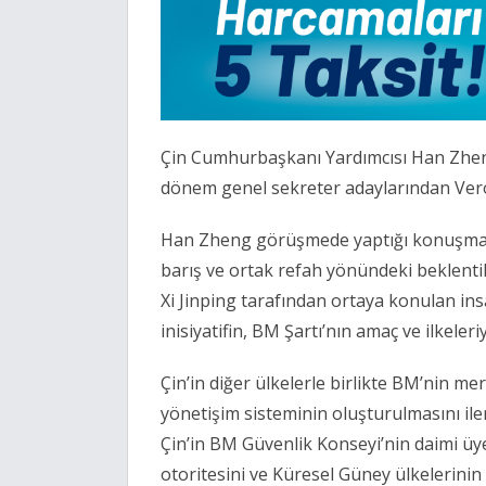
Çin Cumhurbaşkanı Yardımcısı Han Zhen
dönem genel sekreter adaylarından Veróni
Han Zheng görüşmede yaptığı konuşmada
barış ve ortak refah yönündeki beklentil
Xi Jinping tarafından ortaya konulan insan
inisiyatifin, BM Şartı’nın amaç ve ilkeleri
Çin
’
in diğer ülkelerle birlikte BM
’
nin mer
yönetişim sisteminin oluşturulmasını i
Çin
’
in BM Güvenlik Konseyi
’
nin daimi üy
otoritesini ve Küresel Güney ülkelerinin 