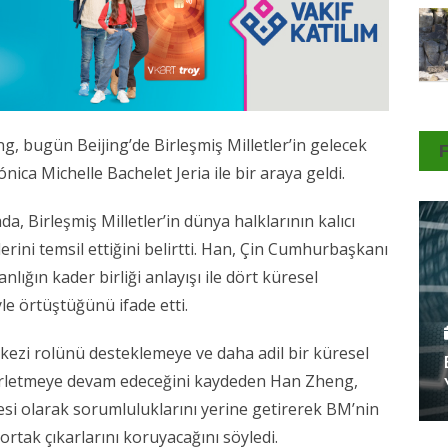
g, bugün Beijing
’
de Birleşmiş Milletler
’
in gelecek
ca Michelle Bachelet Jeria ile bir araya geldi.
, Birleşmiş Milletler
’
in dünya halklarının kalıcı
erini temsil ettiğini belirtti. Han, Çin Cumhurbaşkanı
lığın kader birliği anlayışı ile dört küresel
yle örtüştüğünü ifade etti.
kezi rolünü desteklemeye ve daha adil bir küresel
lerletmeye devam edeceğini kaydeden Han Zheng,
esi olarak sorumluluklarını yerine getirerek BM
’
nin
ortak çıkarlarını koruyacağını söyledi.