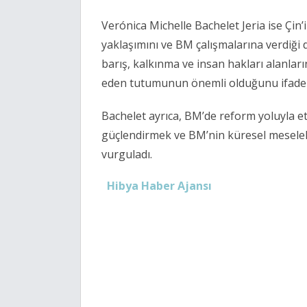
Verónica Michelle Bachelet Jeria ise Çin
’
yaklaşımını ve BM çalışmalarına verdiği de
barış, kalkınma ve insan hakları alanlar
eden tutumunun önemli olduğunu ifade e
Bachelet ayrıca, BM
’
de reform yoluyla etk
güçlendirmek ve BM
’
nin küresel meselel
vurguladı.
Hibya Haber Ajansı