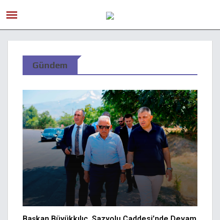
Gündem
Başkan Büyükkılıç, Sazyolu Caddesi’nde Devam